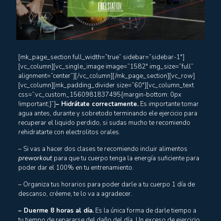
[mk_page_section full_width=”true” sidebar=”sidebar-1″]
[vc_column][vc_single_image image=”1582″ img_size=”full”
alignment=”center”][/vc_column][/mk_page_section][vc_row]
[vc_column][mk_padding_divider size=”60″][vc_column_text
css=”.vc_custom_1560981837495{margin-bottom: 0px
!important;}”]
– Hidrátate correctamente.
Es importante tomar
agua antes, durante y sobretodo terminando ele ejercicio para
recuperar el liquido perdido, si sudas mucho te recomiendo
rehidratarte con electrolitos orales.
– Si vas a hacer dos clases te recomiendo incluir alimentos
preworkout
para que tu cuerpo tenga la energía suficiente para
poder dar el 100% en tu entrenamiento.
– Organiza tus horarios para poder darle a tu cuerpo 1 día de
descanso, créeme, te lo va a agradecer.
– Duerme 8 horas al día.
Es la única forma de darle tiempo a
tu tiempo de repararse del daño del día. Un exceso de ejercicio