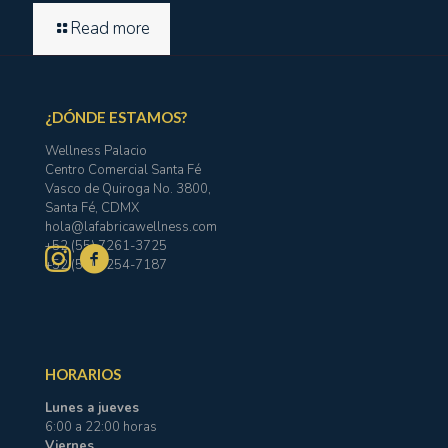
Read more
¿DÓNDE ESTAMOS?
Wellness Palacio
Centro Comercial Santa Fé
Vasco de Quiroga No. 3800,
Santa Fé, CDMX
hola@lafabricawellness.com
+52 (55) 7261-3725
+52 (55) 1254-7187
HORARIOS
Lunes a jueves
6:00 a 22:00 horas
Viernes